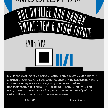
Мы используем файлы Сookie и метрические системы для сбора и
Уведомление 
анализа информации о производительности и использовании сайта,
а также для улучшения и индивидуальной настройки
предоставления информации. Нажимая кнопку «Принять» или
продолжая пользоваться сайтом, вы соглашаетесь на обработку
файлов Cookie и данных метрических систем.
Принять
Подробнее