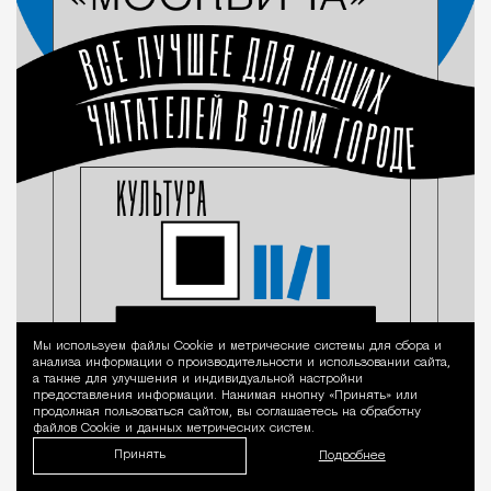
Мы используем файлы Сookie и метрические системы для сбора и
Уведомление 
анализа информации о производительности и использовании сайта,
а также для улучшения и индивидуальной настройки
предоставления информации. Нажимая кнопку «Принять» или
продолжая пользоваться сайтом, вы соглашаетесь на обработку
файлов Cookie и данных метрических систем.
Принять
Подробнее