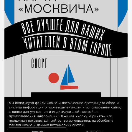
Мы используем файлы Сookie и метрические системы для сбора и
Уведомление 
анализа информации о производительности и использовании сайта,
а также для улучшения и индивидуальной настройки
предоставления информации. Нажимая кнопку «Принять» или
продолжая пользоваться сайтом, вы соглашаетесь на обработку
файлов Cookie и данных метрических систем.