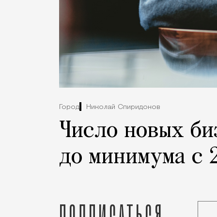
Город
Николай Спиридонов
Число новых би
до минимума с 
Подписаться