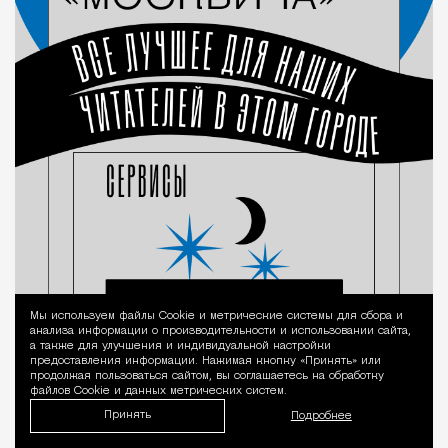
Мы используем файлы Сookie и метрические системы для сбора и
Уведомление 
анализа информации о производительности и использовании сайта,
а также для улучшения и индивидуальной настройки
предоставления информации. Нажимая кнопку «Принять» или
продолжая пользоваться сайтом, вы соглашаетесь на обработку
файлов Cookie и данных метрических систем.
Принять
Подробнее