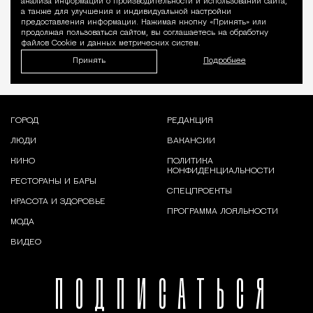
анализа информации о производительности и использовании сайта,
а также для улучшения и индивидуальной настройки
предоставления информации. Нажимая кнопку «Принять» или
продолжая пользоваться сайтом, вы соглашаетесь на обработку
файлов Cookie и данных метрических систем.
Принять
Подробнее
ГОРОД
РЕДАКЦИЯ
ЛЮДИ
ВАКАНСИИ
КИНО
ПОЛИТИКА
КОНФИДЕНЦИАЛЬНОСТИ
РЕСТОРАНЫ И БАРЫ
СПЕЦПРОЕКТЫ
КРАСОТА И ЗДОРОВЬЕ
ПРОГРАММА ЛОЯЛЬНОСТИ
МОДА
ВИДЕО
ПОДПИСАТЬСЯ