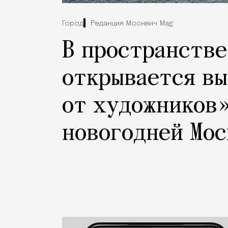
Город
Редакция Москвич Mag
В пространстве
открывается в
от художников»
новогодней Мо