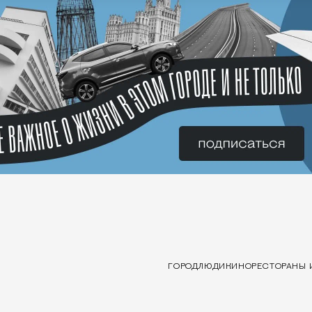
ГОРОД
ЛЮДИ
КИНО
РЕСТОРАНЫ 