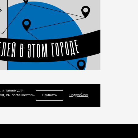
, а также для
Принять
м, вы соглашаетесь
Подробнее