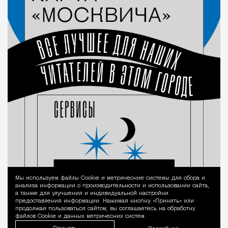
Мы используем файлы Сookie и метрические системы для сбора и
Уведомление 
анализа информации о производительности и использовании сайта,
а также для улучшения и индивидуальной настройки
предоставления информации. Нажимая кнопку «Принять» или
продолжая пользоваться сайтом, вы соглашаетесь на обработку
файлов Cookie и данных метрических систем.