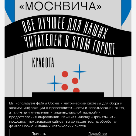
Мы используем файлы Сookie и метрические системы для сбора и
Уведомление 
анализа информации о производительности и использовании сайта,
а также для улучшения и индивидуальной настройки
предоставления информации. Нажимая кнопку «Принять» или
продолжая пользоваться сайтом, вы соглашаетесь на обработку
файлов Cookie и данных метрических систем.
Принять
Подробнее