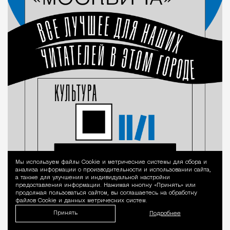
Мы используем файлы Сookie и метрические системы для сбора и
Уведомление 
анализа информации о производительности и использовании сайта,
а также для улучшения и индивидуальной настройки
предоставления информации. Нажимая кнопку «Принять» или
продолжая пользоваться сайтом, вы соглашаетесь на обработку
файлов Cookie и данных метрических систем.
Принять
Подробнее