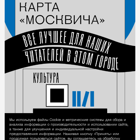
Мы используем файлы Сookie и метрические системы для сбора и
Уведомление 
анализа информации о производительности и использовании сайта,
а также для улучшения и индивидуальной настройки
предоставления информации. Нажимая кнопку «Принять» или
продолжая пользоваться сайтом, вы соглашаетесь на обработку