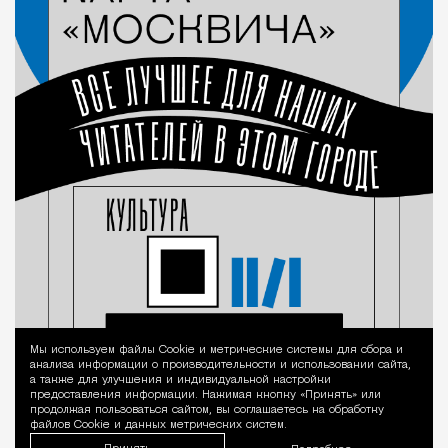
Мы используем файлы Сookie и метрические системы для сбора и
Уведомление 
анализа информации о производительности и использовании сайта,
а также для улучшения и индивидуальной настройки
предоставления информации. Нажимая кнопку «Принять» или
продолжая пользоваться сайтом, вы соглашаетесь на обработку
файлов Cookie и данных метрических систем.