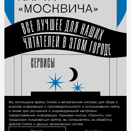
Мы используем файлы Сookie и метрические системы для сбора и
Уведомление 
анализа информации о производительности и использовании сайта,
а также для улучшения и индивидуальной настройки
предоставления информации. Нажимая кнопку «Принять» или
продолжая пользоваться сайтом, вы соглашаетесь на обработку
файлов Cookie и данных метрических систем.