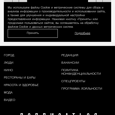
Мы используем файлы Сookie и метрические системы для сбора и
Уведомление 
анализа информации о производительности и использовании сайта,
а также для улучшения и индивидуальной настройки
предоставления информации. Нажимая кнопку «Принять» или
продолжая пользоваться сайтом, вы соглашаетесь на обработку
файлов Cookie и данных метрических систем.
Принять
Подробнее
ГОРОД
РЕДАКЦИЯ
ЛЮДИ
ВАКАНСИИ
КИНО
ПОЛИТИКА
КОНФИДЕНЦИАЛЬНОСТИ
РЕСТОРАНЫ И БАРЫ
СПЕЦПРОЕКТЫ
КРАСОТА И ЗДОРОВЬЕ
ПРОГРАММА ЛОЯЛЬНОСТИ
МОДА
ВИДЕО