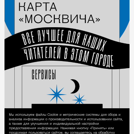
Мы используем файлы Сookie и метрические системы для сбора и
Уведомление 
анализа информации о производительности и использовании сайта,
а также для улучшения и индивидуальной настройки
предоставления информации. Нажимая кнопку «Принять» или
продолжая пользоваться сайтом, вы соглашаетесь на обработку