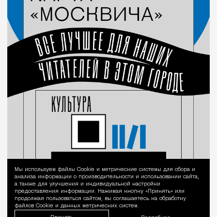
Мы используем файлы Сookie и метрические системы для сбора и
Уведомление 
анализа информации о производительности и использовании сайта,
а также для улучшения и индивидуальной настройки
предоставления информации. Нажимая кнопку «Принять» или
продолжая пользоваться сайтом, вы соглашаетесь на обработку
файлов Cookie и данных метрических систем.