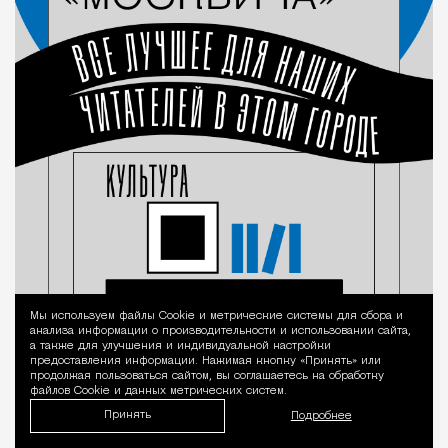
Мы используем файлы Сookie и метрические системы для сбора и
Уведомление 
анализа информации о производительности и использовании сайта,
а также для улучшения и индивидуальной настройки
предоставления информации. Нажимая кнопку «Принять» или
продолжая пользоваться сайтом, вы соглашаетесь на обработку
файлов Cookie и данных метрических систем.
Принять
Подробнее