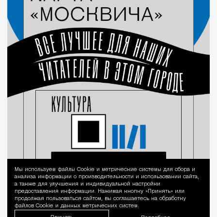
Мы используем файлы Сookie и метрические системы для сбора и
Уведомление 
анализа информации о производительности и использовании сайта,
а также для улучшения и индивидуальной настройки
предоставления информации. Нажимая кнопку «Принять» или
продолжая пользоваться сайтом, вы соглашаетесь на обработку
файлов Cookie и данных метрических систем.