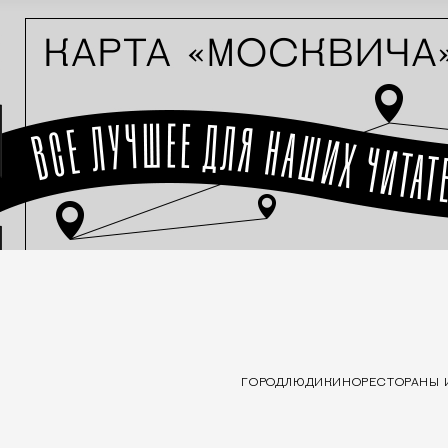
ГОРОД
ЛЮДИ
КИНО
РЕСТОРАНЫ 