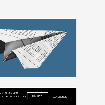
, а также для
Принять
м, вы соглашаетесь
Подробнее