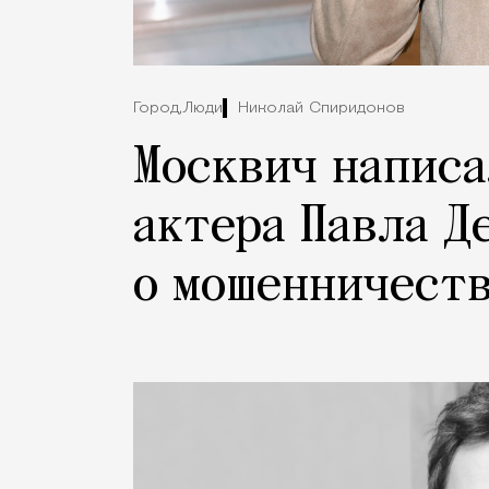
Город,
Люди
Николай Спиридонов
Москвич написа
актера Павла Д
о мошенничест