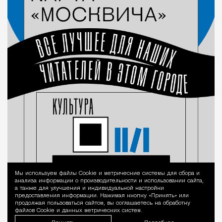
Мы используем файлы Сookie и метрические системы для сбора и
Уведомление 
анализа информации о производительности и использовании сайта,
а также для улучшения и индивидуальной настройки
предоставления информации. Нажимая кнопку «Принять» или
продолжая пользоваться сайтом, вы соглашаетесь на обработку
файлов Cookie и данных метрических систем.