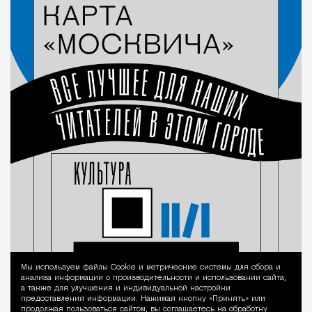
Мы используем файлы Сookie и метрические системы для сбора и
Уведомление 
анализа информации о производительности и использовании сайта,
а также для улучшения и индивидуальной настройки
предоставления информации. Нажимая кнопку «Принять» или
продолжая пользоваться сайтом, вы соглашаетесь на обработку