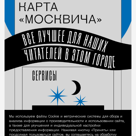
Мы используем файлы Сookie и метрические системы для сбора и
Уведомление 
анализа информации о производительности и использовании сайта,
а также для улучшения и индивидуальной настройки
предоставления информации. Нажимая кнопку «Принять» или
продолжая пользоваться сайтом, вы соглашаетесь на обработку