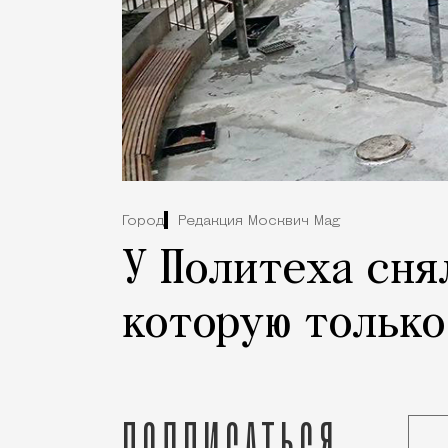
Город
Редакция Москвич Mag
У Политеха сня
которую только
Подписаться