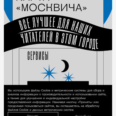
Мы используем файлы Сookie и метрические системы для сбора и
Уведомление 
анализа информации о производительности и использовании сайта,
а также для улучшения и индивидуальной настройки
предоставления информации. Нажимая кнопку «Принять» или
продолжая пользоваться сайтом, вы соглашаетесь на обработку
файлов Cookie и данных метрических систем.