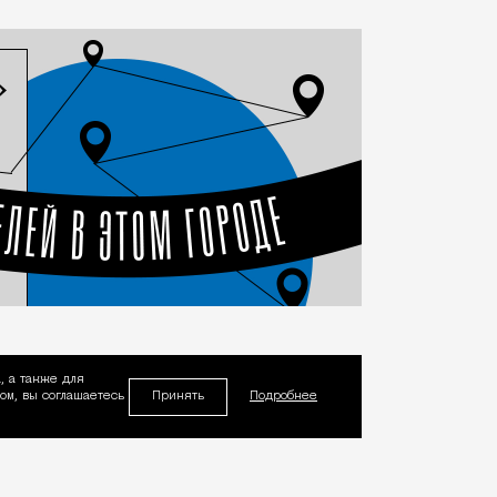
, а также для
Принять
м, вы соглашаетесь
Подробнее