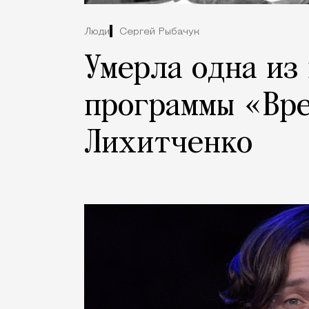
Люди
Сергей Рыбачук
Умерла одна из
программы «Вр
Лихитченко