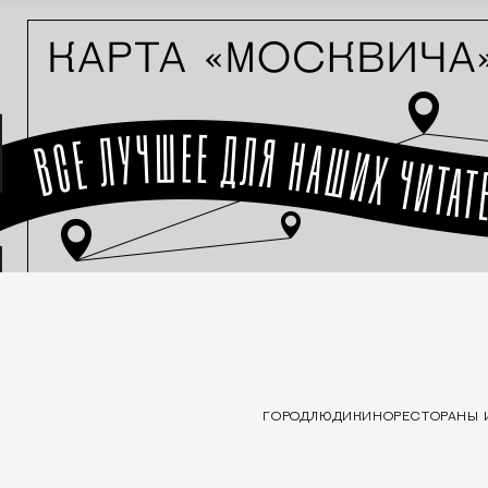
ГОРОД
ЛЮДИ
КИНО
РЕСТОРАНЫ 