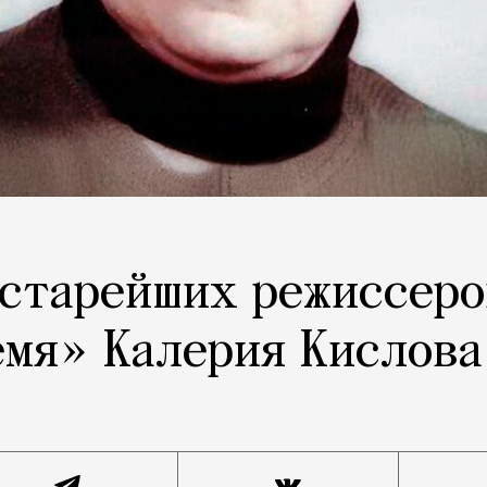
 старейших режиссеро
емя» Калерия Кислова