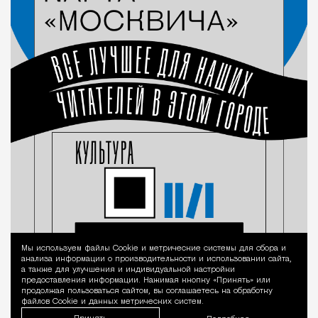
Мы используем файлы Сookie и метрические системы для сбора и
Уведомление 
анализа информации о производительности и использовании сайта,
а также для улучшения и индивидуальной настройки
предоставления информации. Нажимая кнопку «Принять» или
продолжая пользоваться сайтом, вы соглашаетесь на обработку
файлов Cookie и данных метрических систем.