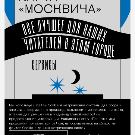
Мы используем файлы Сookie и метрические системы для сбора и
Уведомление 
анализа информации о производительности и использовании сайта,
а также для улучшения и индивидуальной настройки
предоставления информации. Нажимая кнопку «Принять» или
продолжая пользоваться сайтом, вы соглашаетесь на обработку
файлов Cookie и данных метрических систем.