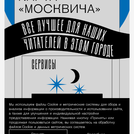
Мы используем файлы Сookie и метрические системы для сбора и
Уведомление 
анализа информации о производительности и использовании сайта,
а также для улучшения и индивидуальной настройки
предоставления информации. Нажимая кнопку «Принять» или
продолжая пользоваться сайтом, вы соглашаетесь на обработку
файлов Cookie и данных метрических систем.