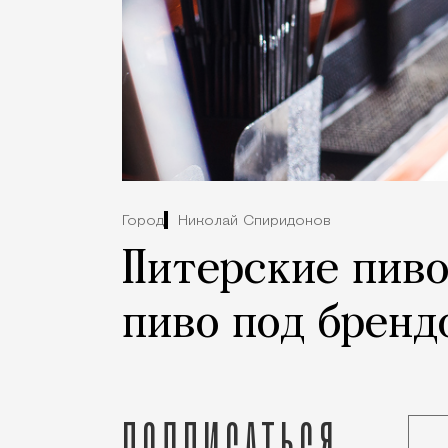
Город
Николай Спиридонов
Питерские пиво
пиво под бренд
Подписаться