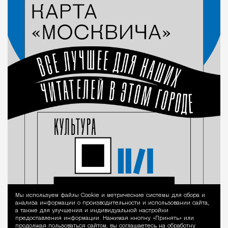
Мы используем файлы Сookie и метрические системы для сбора и
Уведомление 
анализа информации о производительности и использовании сайта,
а также для улучшения и индивидуальной настройки
предоставления информации. Нажимая кнопку «Принять» или
продолжая пользоваться сайтом, вы соглашаетесь на обработку