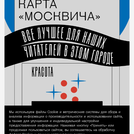
Мы используем файлы Сookie и метрические системы для сбора и
Уведомление 
анализа информации о производительности и использовании сайта,
а также для улучшения и индивидуальной настройки
предоставления информации. Нажимая кнопку «Принять» или
продолжая пользоваться сайтом, вы соглашаетесь на обработку