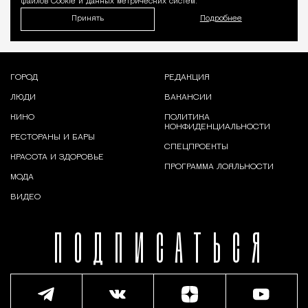
файлов Cookie и данных метрических систем.
Принять
Подробнее
ГОРОД
РЕДАКЦИЯ
ЛЮДИ
ВАКАНСИИ
КИНО
ПОЛИТИКА
КОНФИДЕНЦИАЛЬНОСТИ
РЕСТОРАНЫ И БАРЫ
СПЕЦПРОЕКТЫ
КРАСОТА И ЗДОРОВЬЕ
ПРОГРАММА ЛОЯЛЬНОСТИ
МОДА
ВИДЕО
ПОДПИСАТЬСЯ