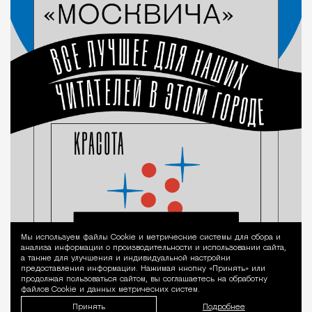
Мы используем файлы Сookie и метрические системы для сбора и
Уведомление 
анализа информации о производительности и использовании сайта,
а также для улучшения и индивидуальной настройки
предоставления информации. Нажимая кнопку «Принять» или
продолжая пользоваться сайтом, вы соглашаетесь на обработку
файлов Cookie и данных метрических систем.
Принять
Подробнее