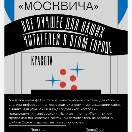
Мы используем файлы Сookie и метрические системы для сбора и
Уведомление 
анализа информации о производительности и использовании сайта,
а также для улучшения и индивидуальной настройки
предоставления информации. Нажимая кнопку «Принять» или
продолжая пользоваться сайтом, вы соглашаетесь на обработку
файлов Cookie и данных метрических систем.
Принять
Подробнее