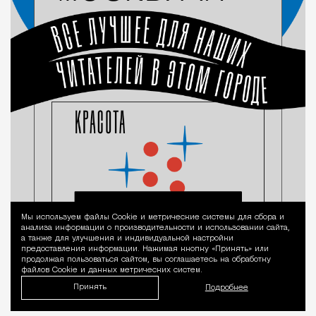
Мы используем файлы Сookie и метрические системы для сбора и
Уведомление 
анализа информации о производительности и использовании сайта,
а также для улучшения и индивидуальной настройки
предоставления информации. Нажимая кнопку «Принять» или
продолжая пользоваться сайтом, вы соглашаетесь на обработку
файлов Cookie и данных метрических систем.
Принять
Подробнее