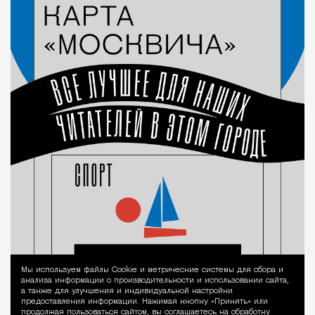
Мы используем файлы Сookie и метрические системы для сбора и
Уведомление 
анализа информации о производительности и использовании сайта,
а также для улучшения и индивидуальной настройки
предоставления информации. Нажимая кнопку «Принять» или
продолжая пользоваться сайтом, вы соглашаетесь на обработку