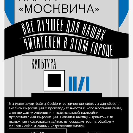
Мы используем файлы Сookie и метрические системы для сбора и
Уведомление 
анализа информации о производительности и использовании сайта,
а также для улучшения и индивидуальной настройки
предоставления информации. Нажимая кнопку «Принять» или
продолжая пользоваться сайтом, вы соглашаетесь на обработку
файлов Cookie и данных метрических систем.