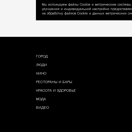
Мы используем файлы Сookie и метрические системы 
улучшения и индивидуальной настройки предоставлен
Уведомление об ис
на обработку файлов Cookie и данных метрических си
ГОРОД
ЛЮДИ
КИНО
РЕСТОРАНЫ И БАРЫ
КРАСОТА И ЗДОРОВЬЕ
МОДА
ВИДЕО