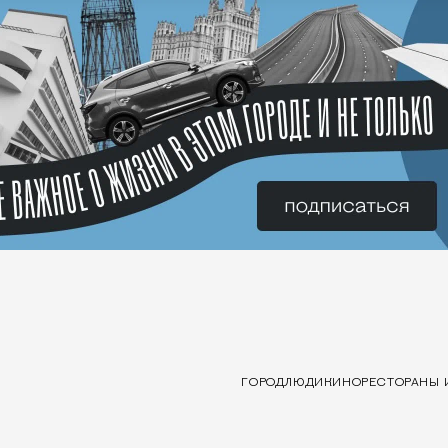
ГОРОД
ЛЮДИ
КИНО
РЕСТОРАНЫ 