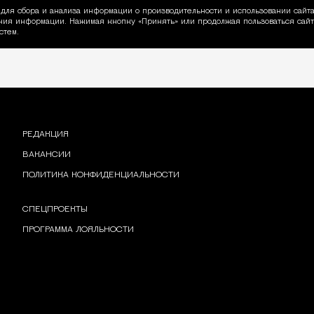
для сбора и анализа информации о производительности и использовании сайта
ия информации. Нажимая кнопку «Принять» или продолжая пользоваться сайто
пользовании Cookie
стем.
РЕДАКЦИЯ
ВАКАНСИИ
ПОЛИТИКА КОНФИДЕНЦИАЛЬНОСТИ
СПЕЦПРОЕКТЫ
ПРОГРАММА ЛОЯЛЬНОСТИ