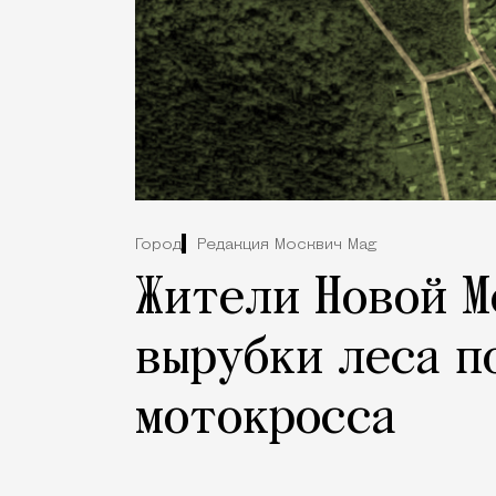
Город
Редакция Москвич Mag
Жители Новой М
вырубки леса п
мотокросса