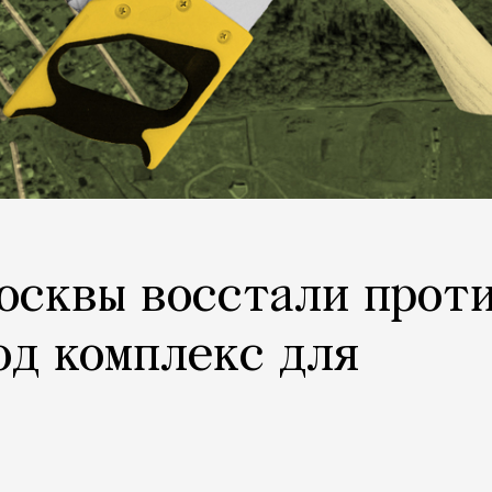
осквы восстали прот
од комплекс для