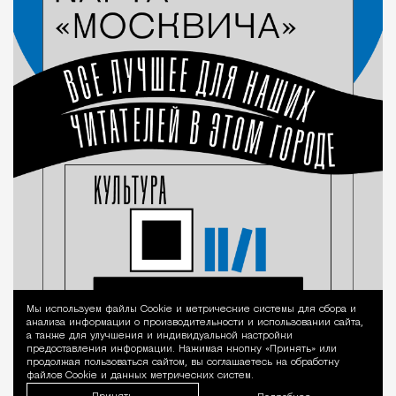
Мы используем файлы Сookie и метрические системы для сбора и
Уведомление 
анализа информации о производительности и использовании сайта,
а также для улучшения и индивидуальной настройки
предоставления информации. Нажимая кнопку «Принять» или
продолжая пользоваться сайтом, вы соглашаетесь на обработку
файлов Cookie и данных метрических систем.