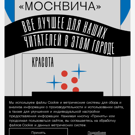
Мы используем файлы Сookie и метрические системы для сбора и
Уведомление 
анализа информации о производительности и использовании сайта,
а также для улучшения и индивидуальной настройки
предоставления информации. Нажимая кнопку «Принять» или
продолжая пользоваться сайтом, вы соглашаетесь на обработку
файлов Cookie и данных метрических систем.
Принять
Подробнее