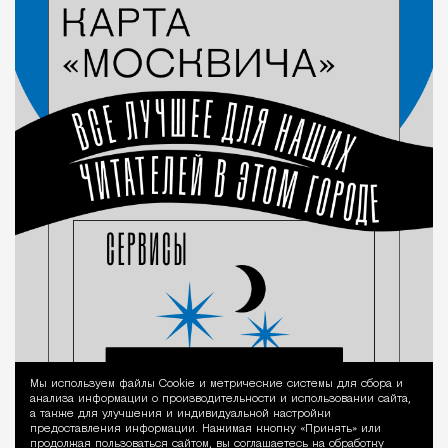
Мы используем файлы Сookie и метрические системы для сбора и
Уведомление 
анализа информации о производительности и использовании сайта,
а также для улучшения и индивидуальной настройки
предоставления информации. Нажимая кнопку «Принять» или
продолжая пользоваться сайтом, вы соглашаетесь на обработку