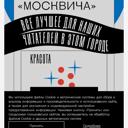
Мы используем файлы Сookie и метрические системы для сбора и
Уведомление 
анализа информации о производительности и использовании сайта,
а также для улучшения и индивидуальной настройки
предоставления информации. Нажимая кнопку «Принять» или
продолжая пользоваться сайтом, вы соглашаетесь на обработку
файлов Cookie и данных метрических систем.
Принять
Подробнее