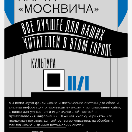
Мы используем файлы Сookie и метрические системы для сбора и
Уведомление 
анализа информации о производительности и использовании сайта,
а также для улучшения и индивидуальной настройки
предоставления информации. Нажимая кнопку «Принять» или
продолжая пользоваться сайтом, вы соглашаетесь на обработку
файлов Cookie и данных метрических систем.