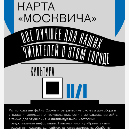
Мы используем файлы Сookie и метрические системы для сбора и
Уведомление 
анализа информации о производительности и использовании сайта,
а также для улучшения и индивидуальной настройки
предоставления информации. Нажимая кнопку «Принять» или
продолжая пользоваться сайтом, вы соглашаетесь на обработку