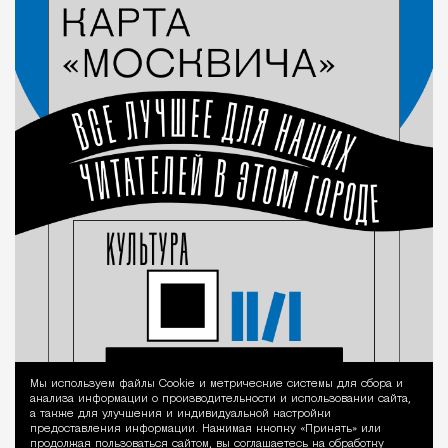
Мы используем файлы Сookie и метрические системы для сбора и
Уведомление 
анализа информации о производительности и использовании сайта,
а также для улучшения и индивидуальной настройки
предоставления информации. Нажимая кнопку «Принять» или
продолжая пользоваться сайтом, вы соглашаетесь на обработку