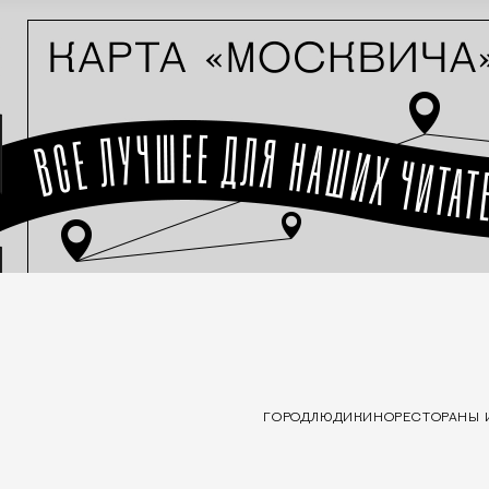
ГОРОД
ЛЮДИ
КИНО
РЕСТОРАНЫ 