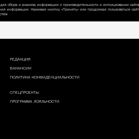
для сбора и анализа информации о производительности и использовании сайта
ия информации. Нажимая кнопку «Принять» или продолжая пользоваться сайто
пользовании Cookie
стем.
РЕДАКЦИЯ
ВАКАНСИИ
ПОЛИТИКА КОНФИДЕНЦИАЛЬНОСТИ
СПЕЦПРОЕКТЫ
ПРОГРАММА ЛОЯЛЬНОСТИ