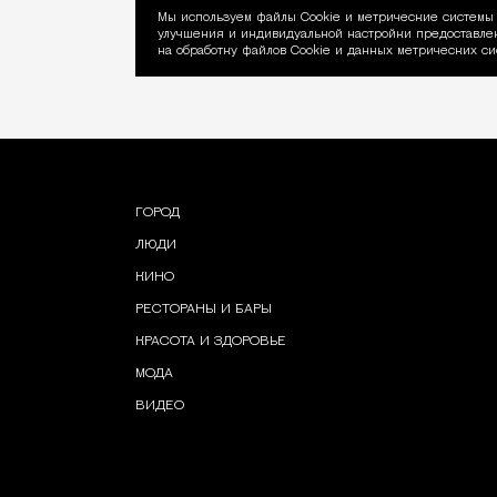
Мы используем файлы Сookie и метрические системы 
улучшения и индивидуальной настройки предоставлен
Уведомление об ис
на обработку файлов Cookie и данных метрических си
ГОРОД
ЛЮДИ
КИНО
РЕСТОРАНЫ И БАРЫ
КРАСОТА И ЗДОРОВЬЕ
МОДА
ВИДЕО