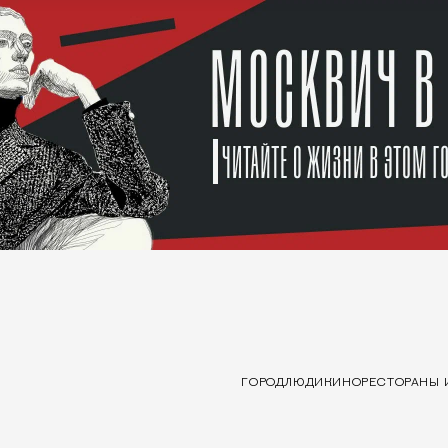
ГОРОД
ЛЮДИ
КИНО
РЕСТОРАНЫ 