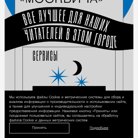
Мы используем файлы Сookie и метрические системы для сбора и
Уведомление 
анализа информации о производительности и использовании сайта,
а также для улучшения и индивидуальной настройки
предоставления информации. Нажимая кнопку «Принять» или
продолжая пользоваться сайтом, вы соглашаетесь на обработку
файлов Cookie и данных метрических систем.
Принять
Подробнее