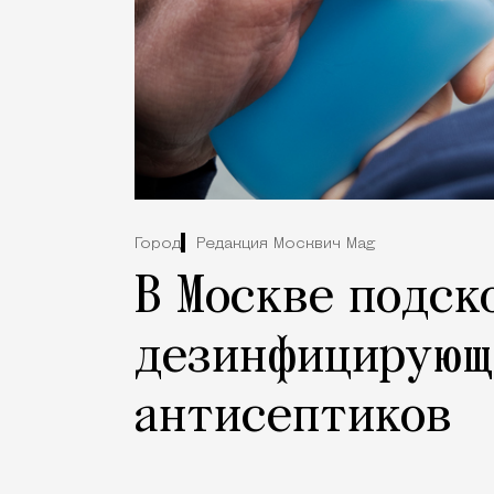
Город
Редакция Москвич Mag
В Москве подск
дезинфицирующ
антисептиков