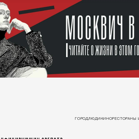
ГОРОД
ЛЮДИ
КИНО
РЕСТОРАНЫ 