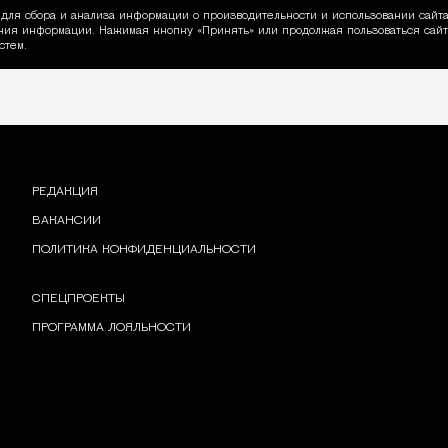
для сбора и анализа информации о производительности и использовании сайта
ия информации. Нажимая кнопку «Принять» или продолжая пользоваться сайто
пользовании Cookie
стем.
РЕДАКЦИЯ
ВАКАНСИИ
ПОЛИТИКА КОНФИДЕНЦИАЛЬНОСТИ
СПЕЦПРОЕКТЫ
ПРОГРАММА ЛОЯЛЬНОСТИ