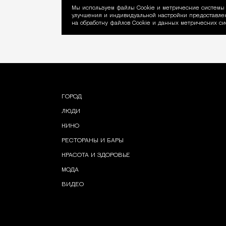
Мы используем файлы Сookie и метрические системы 
улучшения и индивидуальной настройки предоставлен
Уведомление об ис
на обработку файлов Cookie и данных метрических си
ГОРОД
ЛЮДИ
КИНО
РЕСТОРАНЫ И БАРЫ
КРАСОТА И ЗДОРОВЬЕ
МОДА
ВИДЕО