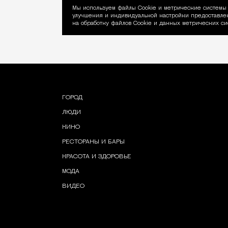
Мы используем файлы Сookie и метрические системы 
улучшения и индивидуальной настройки предоставлен
Уведомление об ис
на обработку файлов Cookie и данных метрических си
ГОРОД
ЛЮДИ
КИНО
РЕСТОРАНЫ И БАРЫ
КРАСОТА И ЗДОРОВЬЕ
МОДА
ВИДЕО