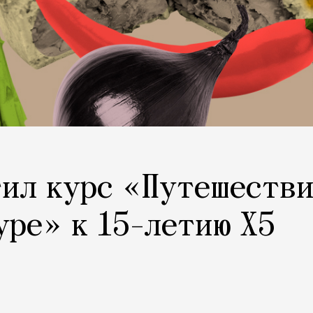
тил курс «Путешеств
уре» к 15-летию X5