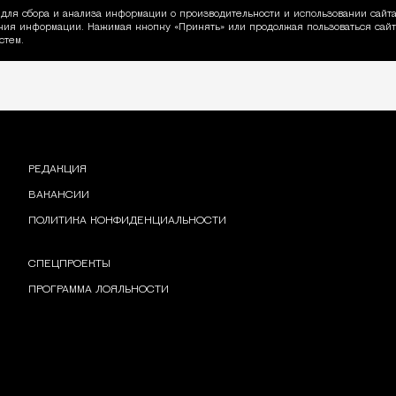
для сбора и анализа информации о производительности и использовании сайта
ия информации. Нажимая кнопку «Принять» или продолжая пользоваться сайто
пользовании Cookie
стем.
РЕДАКЦИЯ
ВАКАНСИИ
ПОЛИТИКА КОНФИДЕНЦИАЛЬНОСТИ
СПЕЦПРОЕКТЫ
ПРОГРАММА ЛОЯЛЬНОСТИ