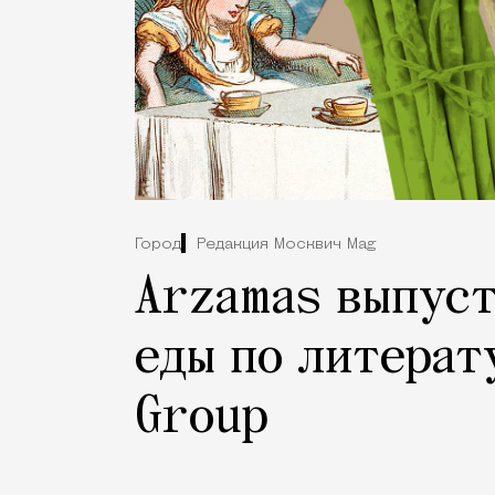
Город
Редакция Москвич Mag
Arzamas выпус
еды по литерат
Group