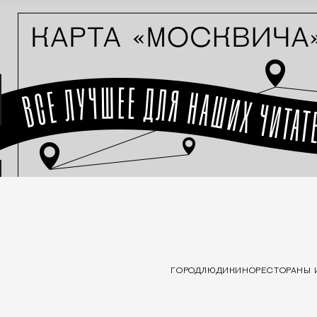
ГОРОД
ЛЮДИ
КИНО
РЕСТОРАНЫ 