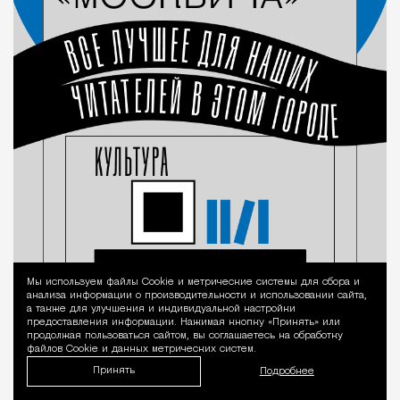
Мы используем файлы Сookie и метрические системы для сбора и
Уведомление 
анализа информации о производительности и использовании сайта,
а также для улучшения и индивидуальной настройки
предоставления информации. Нажимая кнопку «Принять» или
продолжая пользоваться сайтом, вы соглашаетесь на обработку
файлов Cookie и данных метрических систем.
Принять
Подробнее